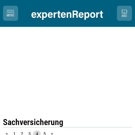
Sachversicherung
<
1
2
3
4
5
>