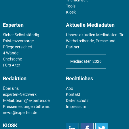
Tools
Kiosk
Experten
Aktuelle Mediadaten
Sicher Selbstständig
Unsere aktuellen Mediadaten für
Existenz­vorsorge
Werbetreibende, Presse und
Pflege versichert
Partner
4 Wände
Chefsache
Mediadaten 2026
Fürs Alter
Redaktion
Rechtliches
Über uns
Abo
experten-Netzwerk
Kontakt
E-Mail:
team@experten.de
Datenschutz
Pressemeldungen bitte an:
Impressum
news@experten.de
KIOSK