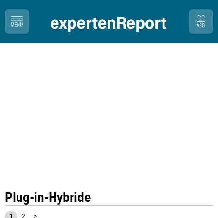
Plug-in-Hybride
1
2
>