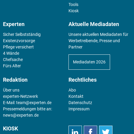
Tools
Kiosk
Experten
Aktuelle Mediadaten
Sicher Selbstständig
Unsere aktuellen Mediadaten für
Existenz­vorsorge
Werbetreibende, Presse und
Pflege versichert
Partner
4 Wände
Chefsache
Mediadaten 2026
Fürs Alter
Redaktion
Rechtliches
Über uns
Abo
experten-Netzwerk
Kontakt
E-Mail:
team@experten.de
Datenschutz
Pressemeldungen bitte an:
Impressum
news@experten.de
KIOSK