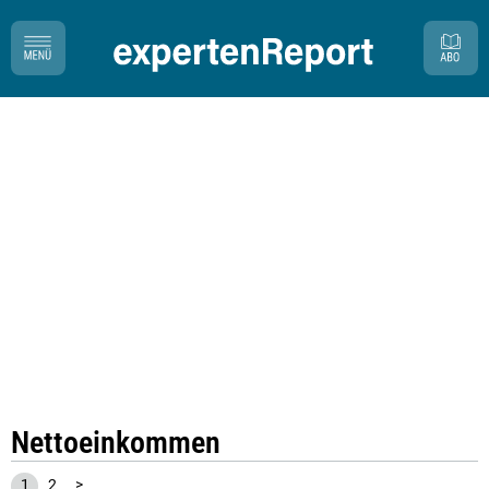
Nettoeinkommen
1
2
>