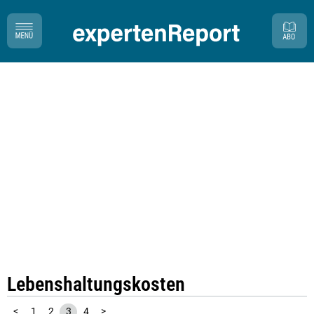
Lebenshaltungskosten
<
1
2
3
4
>