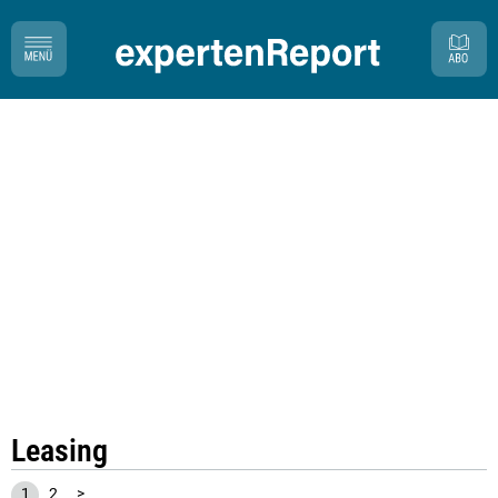
Leasing
1
2
>