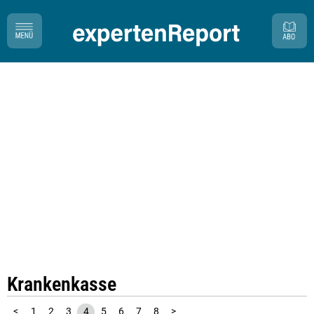
Krankenkasse
<
1
2
3
4
5
6
7
8
>