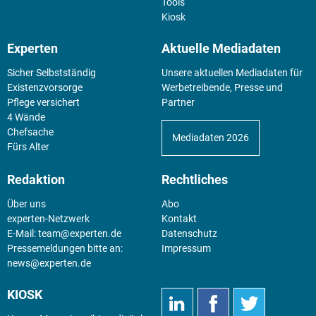
Tools
Kiosk
Experten
Aktuelle Mediadaten
Sicher Selbstständig
Unsere aktuellen Mediadaten für
Existenz­vorsorge
Werbetreibende, Presse und
Pflege versichert
Partner
4 Wände
Chefsache
Mediadaten 2026
Fürs Alter
Redaktion
Rechtliches
Über uns
Abo
experten-Netzwerk
Kontakt
E-Mail:
team@experten.de
Datenschutz
Pressemeldungen bitte an:
Impressum
news@experten.de
KIOSK