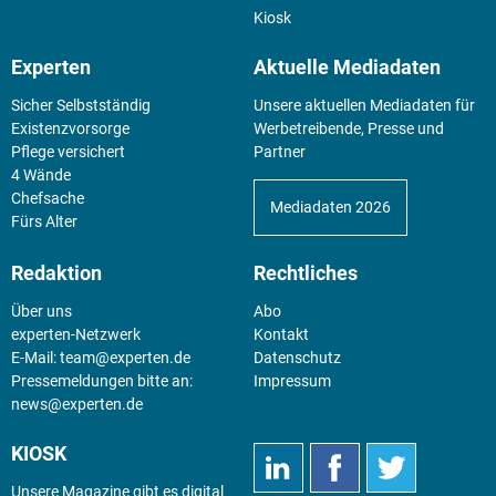
Kiosk
Experten
Aktuelle Mediadaten
Sicher Selbstständig
Unsere aktuellen Mediadaten für
Existenz­vorsorge
Werbetreibende, Presse und
Pflege versichert
Partner
4 Wände
Chefsache
Mediadaten 2026
Fürs Alter
Redaktion
Rechtliches
Über uns
Abo
experten-Netzwerk
Kontakt
E-Mail:
team@experten.de
Datenschutz
Pressemeldungen bitte an:
Impressum
news@experten.de
KIOSK
Unsere Magazine gibt es digital