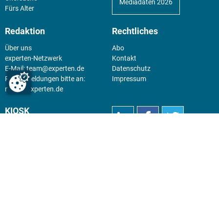
Mediadaten 2026
Fürs Alter
Redaktion
Rechtliches
Über uns
Abo
experten-Netzwerk
Kontakt
E-Mail:
team@experten.de
Datenschutz
Pressemeldungen bitte an:
Impressum
news@experten.de
KIOSK
Unsere Magazine gibt es digital
im
Kiosk
.
Abo
Hier geht's zum Print Abo und
zum gesamten Online Angebot
des expertenReport.
Jetzt anmelden!