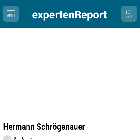
Hermann Schrögenauer
1
2
3
>