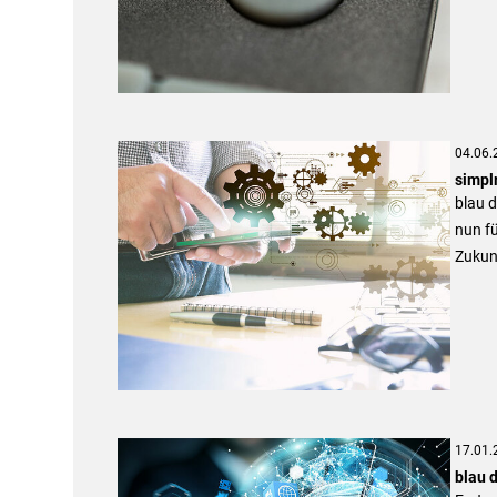
04.06.
simpl
blau d
nun fü
Zukun
17.01.
blau d