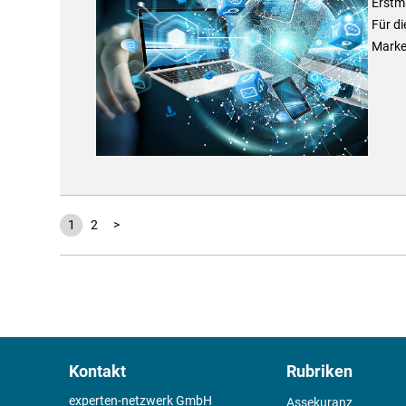
Erstma
Für di
Marke 
1
2
>
Kontakt
Rubriken
experten-netzwerk GmbH
Assekuranz