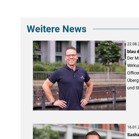
Weitere News
22.08.
blau 
Der Ma
Wirku
Office
Überg
und S
16.01.
Sasha