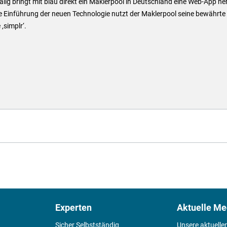
lig bringt mit blau direkt ein Maklerpool in Deutschland eine Web-App he
e Einführung der neuen Technologie nutzt der Maklerpool seine bewährte
‚simplr‘.
Experten
Aktuelle Me
Sicher Selbstständig
Unsere aktuelle