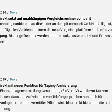
2024
Tools
direkt setzt auf unabhängigen Vergleichsrechner comparit
chnologieanbieter blau direkt, der an der cpit comparit GmbH beteiligt ist,
 künftig allen Vertriebspartnern die neue Vergleichsplattform kostenfrei zu
gung. Bisherige Rechner werden dadurch sukzessive ersetzt und Prozess
ert.
2019
Tools
irekt mit neuer Funktion für Taping-Archivierung
r Finanzanlagenvermittlungsverordnung (FinVermV) wurde vor Kurzem
lossen, dass das Aufzeichnen von Telefongesprächen nun auch für
anlageberater und -vermittler Pflicht wird. blau direkt bietet nun die erst
Lösung.