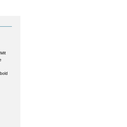
 Mit
e
obold