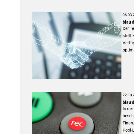
06.03.
blau 
Der Te
stellt
Verfü
optimi
22.10.
blau d
In de
besch
Finanz
Pool-