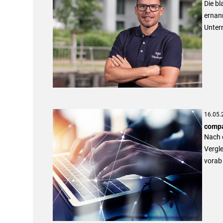
Die b
ernann
Unter
16.05.
compa
Nach 
Vergle
vorab