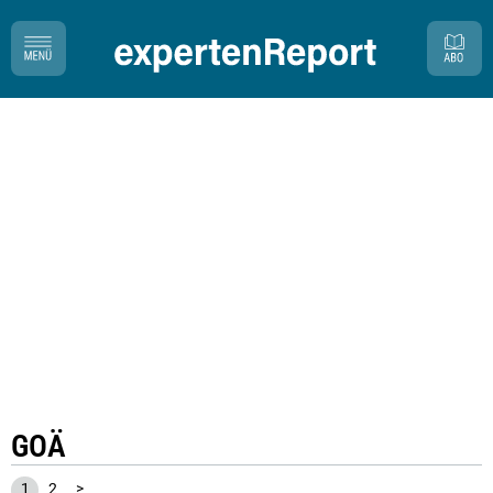
GOÄ
1
2
>