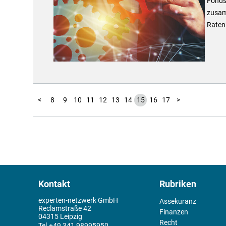
Fonds
zusamm
Ratenk
1
2
3
4
5
6
7
<
8
9
10
11
12
13
14
15
16
17
>
Kontakt
Rubriken
experten-netzwerk GmbH
Assekuranz
Reclamstraße 42
Finanzen
04315 Leipzig
Recht
+49 341 98995950