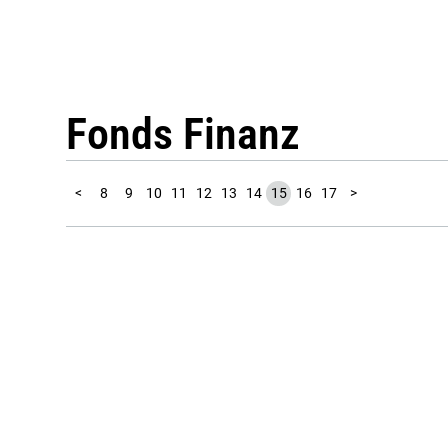
Fonds Finanz
1
2
3
4
5
6
7
<
8
9
10
11
12
13
14
15
16
17
>