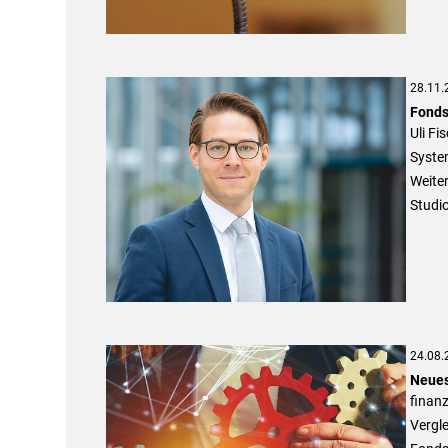
28.11.
Fonds
Uli Fi
Syste
Weite
Studio
24.08.
Neues
finan
Vergle