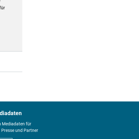
e
für
diadaten
n Mediadaten für
 Presse und Partner