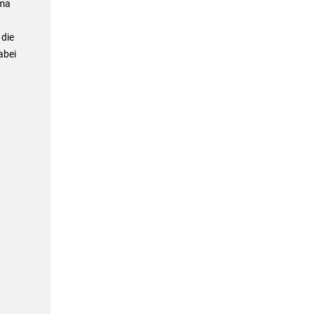
ema
 die
abei