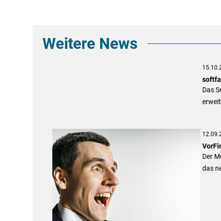
Weitere News
15.10.
softf
Das S
erweit
12.09.
VorFin
Der Mü
das n