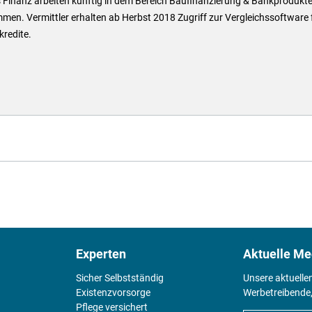
 Finanz arbeiten künftig in dem Bereich Baufinanzierung & Bankprodukt
en. Vermittler erhalten ab Herbst 2018 Zugriff zur Vergleichssoftware 
redite.
Experten
Aktuelle Me
Sicher Selbstständig
Unsere aktuelle
Existenz­vorsorge
Werbetreibende,
Pflege versichert