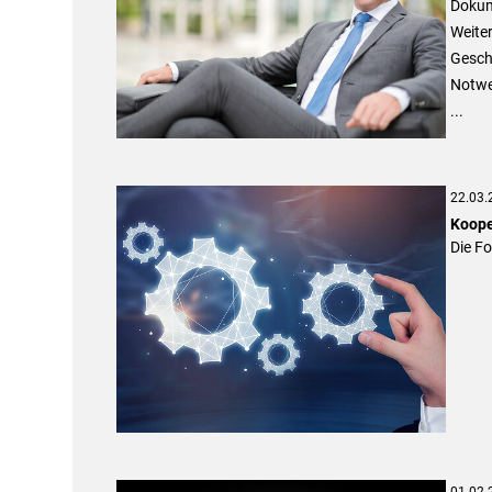
Dokum
Weiter
Geschä
Notwen
...
22.03.
Koope
Die F
01.02.