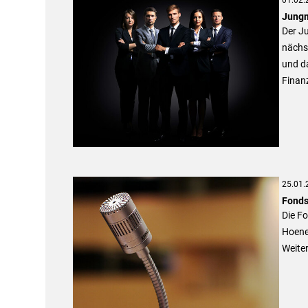
Jungm
Der Ju
nächst
und da
Finan
25.01.
Fonds
Die F
Hoene
Weite