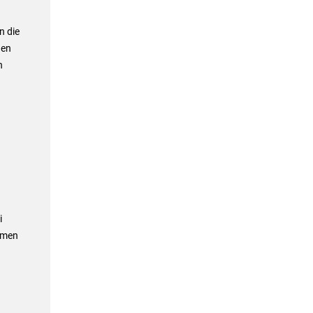
n die
gen
n
i
rmen