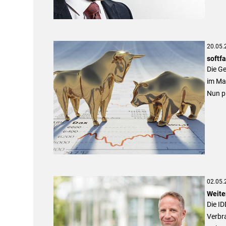
20.05.
softfa
Die Ge
im Ma
Nun p
02.05.
Weiter
Die ID
Verbra