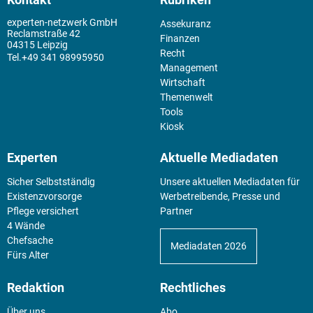
experten-netzwerk GmbH
Assekuranz
Reclamstraße 42
Finanzen
04315 Leipzig
Recht
+49 341 98995950
Management
Wirtschaft
Themenwelt
Tools
Kiosk
Experten
Aktuelle Mediadaten
Sicher Selbstständig
Unsere aktuellen Mediadaten für
Existenz­vorsorge
Werbetreibende, Presse und
Pflege versichert
Partner
4 Wände
Chefsache
Mediadaten 2026
Fürs Alter
Redaktion
Rechtliches
Über uns
Abo