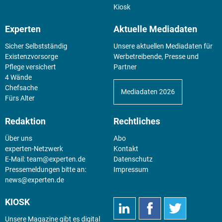
Kiosk
Experten
Aktuelle Mediadaten
Sicher Selbstständig
Unsere aktuellen Mediadaten für
Existenz­vorsorge
Werbetreibende, Presse und
Pflege versichert
Partner
4 Wände
Chefsache
Mediadaten 2026
Fürs Alter
Redaktion
Rechtliches
Über uns
Abo
experten-Netzwerk
Kontakt
E-Mail:
team@experten.de
Datenschutz
Pressemeldungen bitte an:
Impressum
news@experten.de
KIOSK
Unsere Magazine gibt es digital