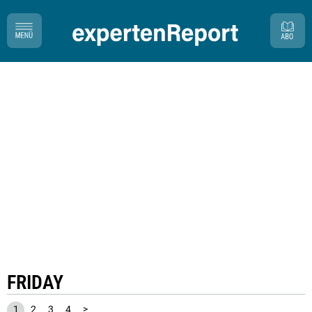
FRIDAY
1
2
3
4
>