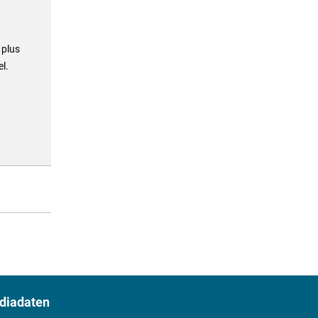
 plus
l.
diadaten