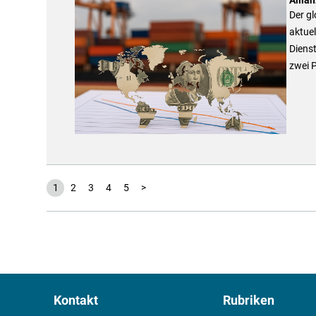
Der g
aktuel
Diens
zwei P
1
2
3
4
5
>
Kontakt
Rubriken