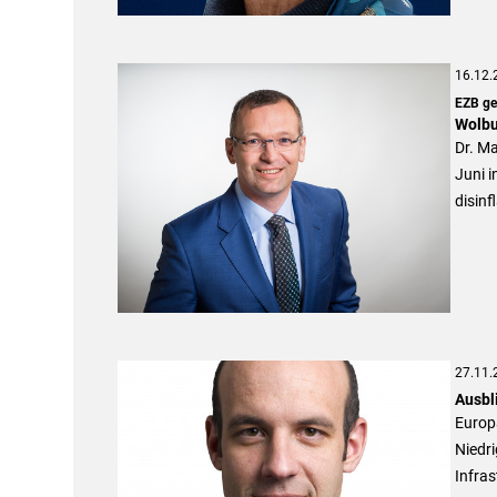
16.12.
EZB geh
Wolbu
Dr. Ma
Juni i
disinf
27.11.
Ausbl
Europ
Niedri
Infras