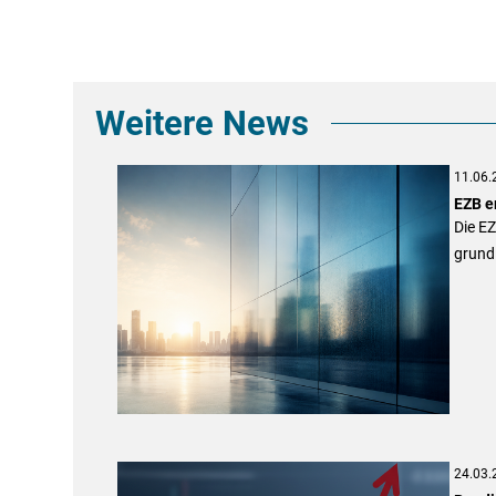
Weitere News
11.06.
EZB er
Die EZ
grundl
24.03.