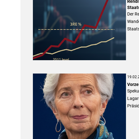
Rendi
Staat
Der Re
Wandel
Staats
19.02.
Vorze
Spekul
Lagard
Präsi