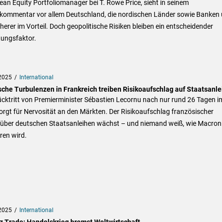
an Equity Portfoliomanager bei T. Rowe Price, sieht in seinem
kommentar vor allem Deutschland, die nordischen Länder sowie Banken
herer im Vorteil. Doch geopolitische Risiken bleiben ein entscheidender
tungsfaktor.
2025
International
ische Turbulenzen in Frankreich treiben Risikoaufschlag auf Staatsanl
cktritt von Premierminister Sébastien Lecornu nach nur rund 26 Tagen i
rgt für Nervosität an den Märkten. Der Risikoaufschlag französischer
über deutschen Staatsanleihen wächst – und niemand weiß, wie Macron
ren wird.
2025
International
nz Trade: Handelskrieg bremst Weltwirtschaft