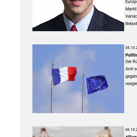
Europe
Markt
Versic
Belas
06.10.
Polit
Der Rü
Amt so
gegen
reagie
06.10.
Allia