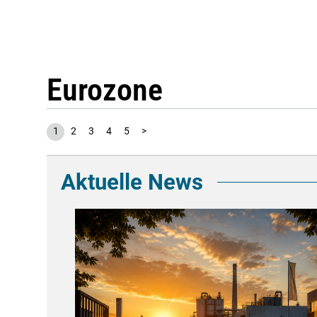
Eurozone
1
2
3
4
5
>
Aktuelle News