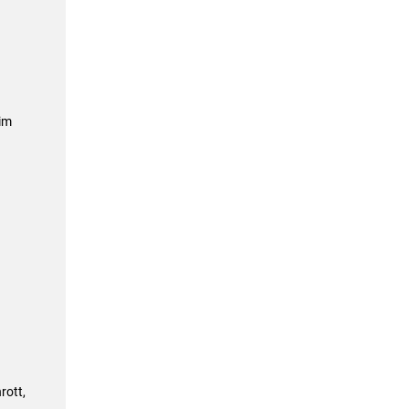
im
rott,