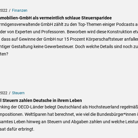
2022
Finanzen
mmobilien-GmbH als vermeintlich schlaue Steuersparidee
ermögensverwaltende GmbH zählt zu den Top-Themen einiger Podcasts a
eder von Experten und Professoren. Beworben wird diese Konstruktion e
, dass auf Gewinne der GmbH nur 15 Prozent Körperschaftsteuer anfalle
chtiger Gestaltung keine Gewerbesteuer. Doch welche Details sind noch zu
ten?
2022
Steuern
el Steuern zahlen Deutsche in ihrem Leben
nking der OECD-Länder belegt Deutschland als Hochsteuerland regelmäß
npositionen. WeltSparen hat berechnet, wie viel die Bundesbürger*innen 
esamtes Leben hinweg an Steuern und Abgaben zahlen und welche Leist
aat dafür erbringt.