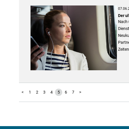
07.06.
Der ul
Nach ü
Dienst
Neuku
Partn
Zeiten
<
1
2
3
4
5
6
7
>