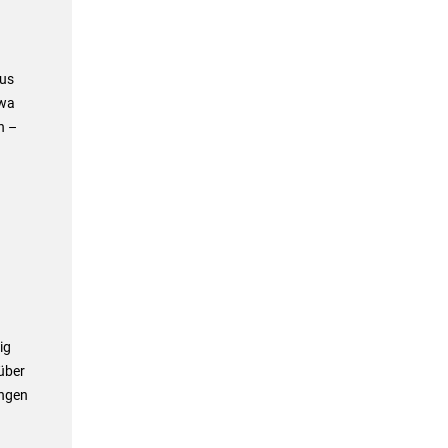
us
twa
n –
ig
über
ungen