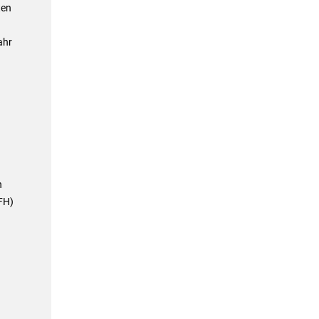
ten
ahr
h
FH)