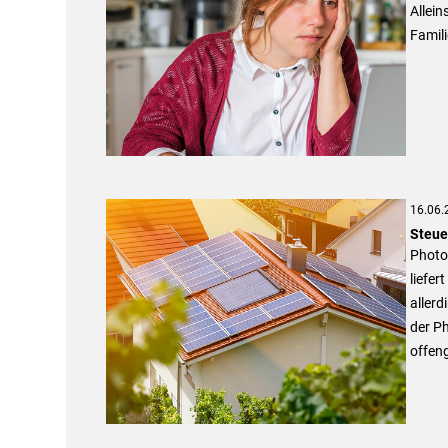
Allein
Famili
16.06.
Steue
Photo
liefer
allerd
der P
offen