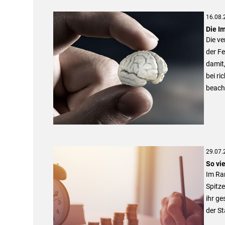
16.08.
Die I
Die v
der F
damit
bei ri
beach
29.07.
So vi
Im Ra
Spitze
ihr g
der St