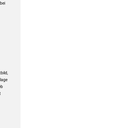
bei
bild,
nlage
eb
t