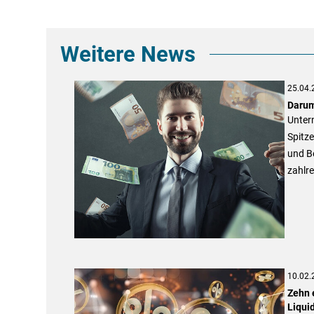
Weitere News
25.04.
Darum
Untern
Spitz
und B
zahlre
10.02.
Zehn 
Liquid