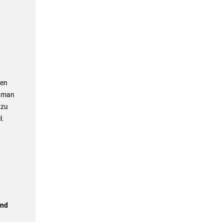
ten
n man
 zu
l.
and