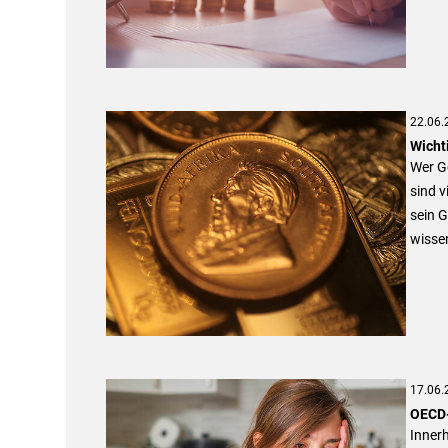
22.06.
Wicht
Wer Go
sind v
sein G
wissen
17.06.
OECD-
Inner