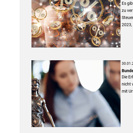
Es gib
zu ver
Steuer
2023,
30.01.
Bunde
Die E
nicht 
mit Ur