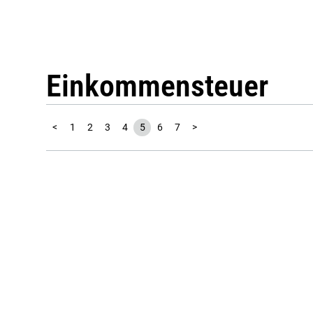
Einkommensteuer
<
1
2
3
4
5
6
7
>