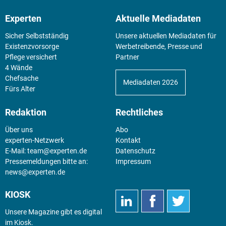
Experten
Aktuelle Mediadaten
Sicher Selbstständig
Unsere aktuellen Mediadaten für
Existenz­vorsorge
Werbetreibende, Presse und
Pflege versichert
Partner
4 Wände
Chefsache
Mediadaten 2026
Fürs Alter
Redaktion
Rechtliches
Über uns
Abo
experten-Netzwerk
Kontakt
E-Mail:
team@experten.de
Datenschutz
Pressemeldungen bitte an:
Impressum
news@experten.de
KIOSK
Unsere Magazine gibt es digital
im
Kiosk
.