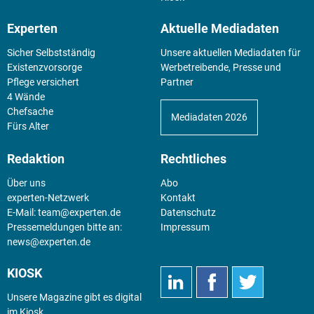
Experten
Aktuelle Mediadaten
Sicher Selbstständig
Unsere aktuellen Mediadaten für
Existenz­vorsorge
Werbetreibende, Presse und
Pflege versichert
Partner
4 Wände
Chefsache
Mediadaten 2026
Fürs Alter
Redaktion
Rechtliches
Über uns
Abo
experten-Netzwerk
Kontakt
E-Mail:
team@experten.de
Datenschutz
Pressemeldungen bitte an:
Impressum
news@experten.de
KIOSK
Unsere Magazine gibt es digital
im
Kiosk
.