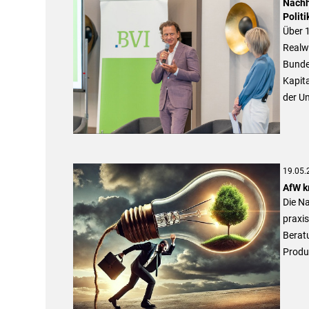
Nachh
Polit
Über 
Realwi
Bunde
Kapit
der U
19.05.
AfW k
Die Na
praxis
Berat
Produk