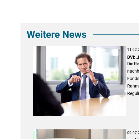
Weitere News
11.02.
BVI: 
Die Re
nachha
Fonds
Rahme
Regul
09.07.