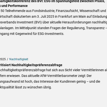
altigkeitskonferenz des BVI: ESG im Spannungsfeld zwischen Praxis,
ik und Performance
150 Teilnehmende aus Fondsindustrie, Finanzaufsicht, Wissenschaft und
rtschaft diskutierten am 3. Juli 2025 in Frankfurt am Main auf Einladun
sverbands Investment (BVI) über aktuelle Herausforderungen nachhalti
alanlagen. Im Mittelpunkt standen Fragen der Regulierung, Transparenz 
mgang mit Gegenwind für ESG-Investments.
2025
Nachhaltigkeit
ritisiert Nachhaltigkeitspräferenzabfrage
chhaltigkeitspräferenzabfrage hat sich aus Sicht vieler Vermittlerinnen a
fern erwiesen. Das aktuelle AfW-Vermittlerbarometer zeigt: Der
ungsaufwand ist hoch, das Interesse der Kundinnen gering – und die
tqualität lässt zu wünschen übrig.