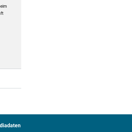
beim
ft
diadaten