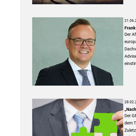
21.06.
Frank
Der A
europ
Dachv
Advis
einst
28.02.
„Nach
Der GR
dem Th
Zuletz