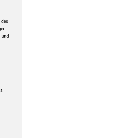
g des
ger
– und
ls