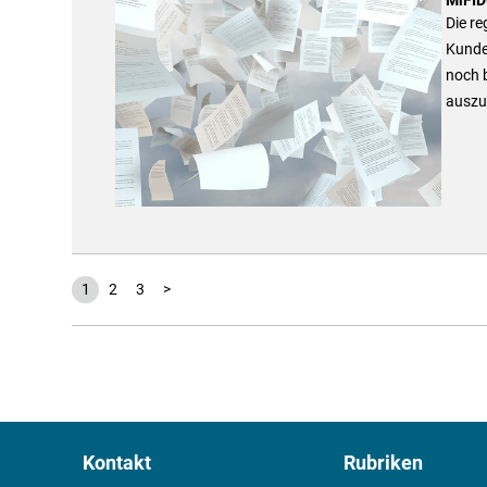
Die re
Kunden
noch b
auszu
1
2
3
>
Kontakt
Rubriken