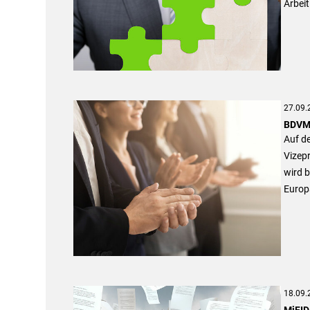
Arbeit
27.09.
BDVM-
Auf d
Vizep
wird b
Europ
18.09.
MiFID