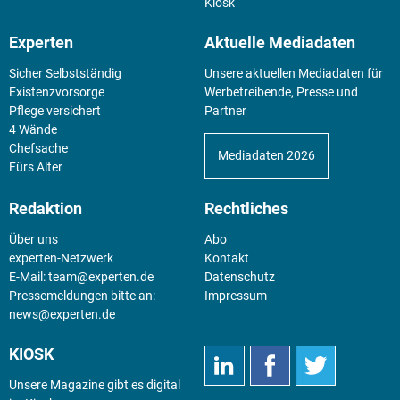
Kiosk
Experten
Aktuelle Mediadaten
Sicher Selbstständig
Unsere aktuellen Mediadaten für
Existenz­vorsorge
Werbetreibende, Presse und
Pflege versichert
Partner
4 Wände
Chefsache
Mediadaten 2026
Fürs Alter
Redaktion
Rechtliches
Über uns
Abo
experten-Netzwerk
Kontakt
E-Mail:
team@experten.de
Datenschutz
Pressemeldungen bitte an:
Impressum
news@experten.de
KIOSK
Unsere Magazine gibt es digital