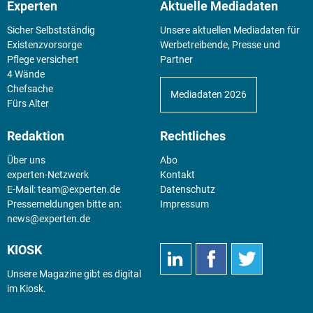
Experten
Aktuelle Mediadaten
Sicher Selbstständig
Unsere aktuellen Mediadaten für
Existenz­vorsorge
Werbetreibende, Presse und
Pflege versichert
Partner
4 Wände
Chefsache
Mediadaten 2026
Fürs Alter
Redaktion
Rechtliches
Über uns
Abo
experten-Netzwerk
Kontakt
E-Mail:
team@experten.de
Datenschutz
Pressemeldungen bitte an:
Impressum
news@experten.de
KIOSK
Unsere Magazine gibt es digital
im
Kiosk
.