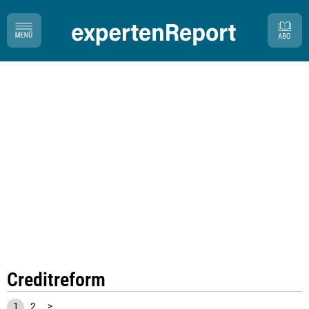
Creditreform
1
2
>