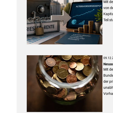
Mit de
von de
Kapita
Teil s
09.12.
Neuau
Mit d
Bunde
der pr
unabh
Vorha