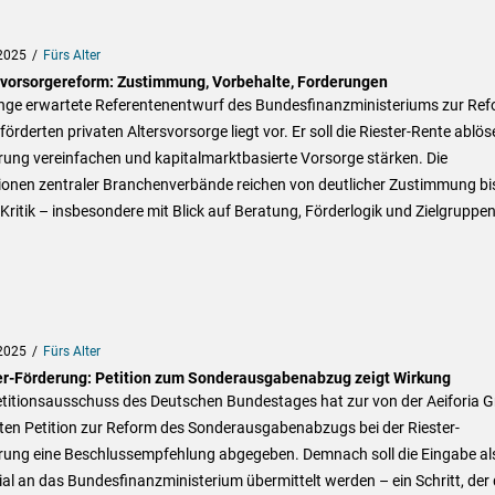
2025
Fürs Alter
svorsorgereform: Zustimmung, Vorbehalte, Forderungen
ange erwartete Referentenentwurf des Bundesfinanzministeriums zur Re
förderten privaten Altersvorsorge liegt vor. Er soll die Riester-Rente ablös
rung vereinfachen und kapitalmarktbasierte Vorsorge stärken. Die
ionen zentraler Branchenverbände reichen von deutlicher Zustimmung bi
 Kritik – insbesondere mit Blick auf Beratung, Förderlogik und Zielgruppen
2025
Fürs Alter
er-Förderung: Petition zum Sonderausgabenabzug zeigt Wirkung
etitionsausschuss des Deutschen Bundestages hat zur von der Aeiforia
erten Petition zur Reform des Sonderausgabenabzugs bei der Riester-
rung eine Beschlussempfehlung abgegeben. Demnach soll die Eingabe al
al an das Bundesfinanzministerium übermittelt werden – ein Schritt, der 