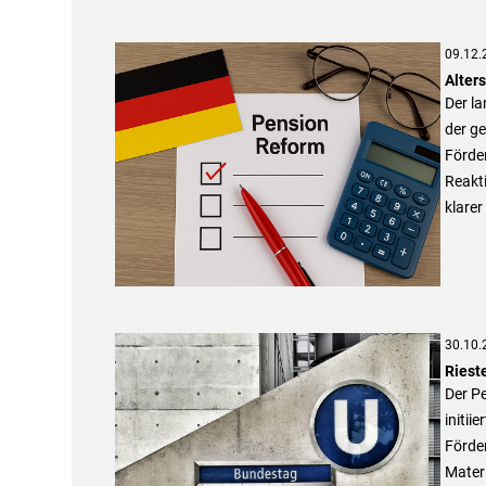
09.12.
Alter
Der l
der ge
Förde
Reakt
klarer
30.10.
Riest
Der P
initii
Förde
Materi