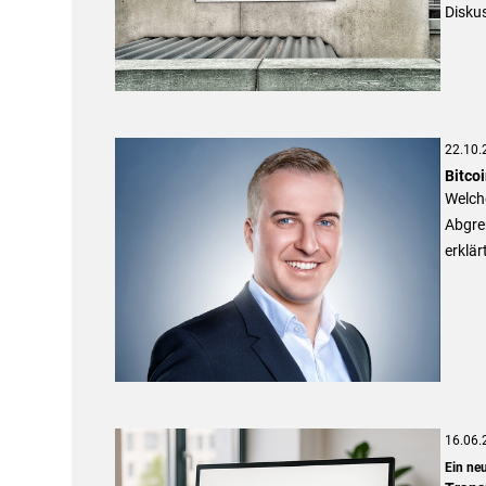
Diskus
22.10.
Bitco
Welche
Abgre
erklär
16.06.
Ein neu