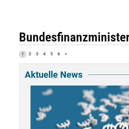
Bundesfinanzministe
1
2
3
4
5
6
>
Aktuelle News