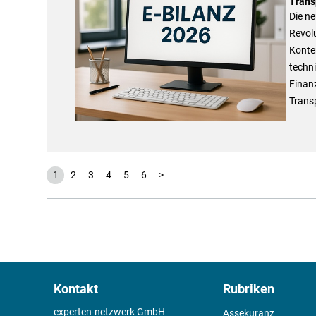
Trans
Die ne
Revolu
Konte
techni
Finan
Trans
1
2
3
4
5
6
>
Kontakt
Rubriken
experten-netzwerk GmbH
Assekuranz