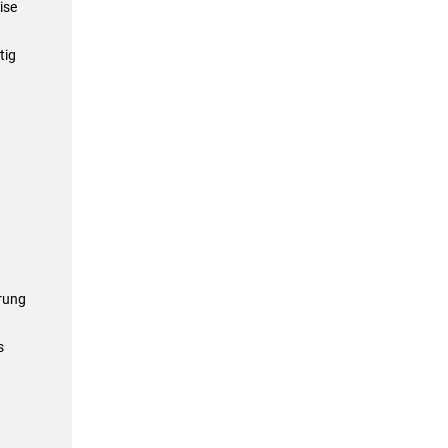
ise
tig
rung
s