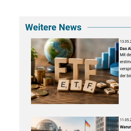
Weitere News
13.05.
Das A
Mit d
erstma
verspr
der bi
11.05.
Warum