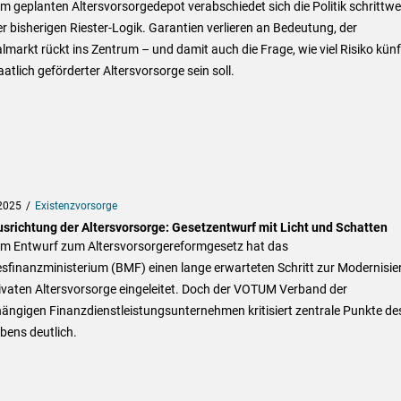
m geplanten Altersvorsorgedepot verabschiedet sich die Politik schrittwe
r bisherigen Riester-Logik. Garantien verlieren an Bedeutung, der
lmarkt rückt ins Zentrum – und damit auch die Frage, wie viel Risiko künf
taatlich geförderter Altersvorsorge sein soll.
2025
Existenzvorsorge
srichtung der Altersvorsorge: Gesetzentwurf mit Licht und Schatten
em Entwurf zum Altersvorsorgereformgesetz hat das
sfinanzministerium (BMF) einen lange erwarteten Schritt zur Modernisie
ivaten Altersvorsorge eingeleitet. Doch der VOTUM Verband der
ängigen Finanzdienstleistungsunternehmen kritisiert zentrale Punkte de
bens deutlich.