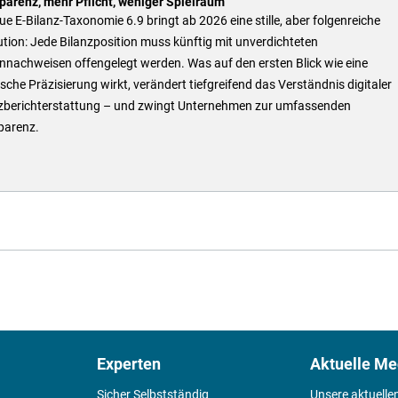
parenz, mehr Pflicht, weniger Spielraum
ue E-Bilanz-Taxonomie 6.9 bringt ab 2026 eine stille, aber folgenreiche
tion: Jede Bilanzposition muss künftig mit unverdichteten
nnachweisen offengelegt werden. Was auf den ersten Blick wie eine
sche Präzisierung wirkt, verändert tiefgreifend das Verständnis digitaler
zberichterstattung – und zwingt Unternehmen zur umfassenden
parenz.
Experten
Aktuelle Me
Sicher Selbstständig
Unsere aktuelle