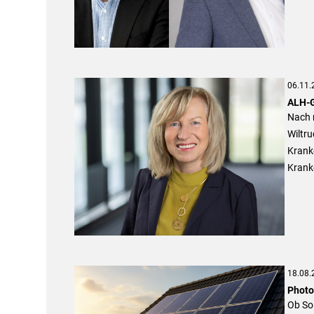
06.11.
ALH-G
Nach 
Wiltru
Kranke
Krank
18.08.
Photo
Ob Sol