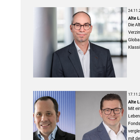
24.11.
Alte 
Die Al
Verzin
Globa
Klassi
17.11.
Alte 
Mit ei
Lebens
Fonds
vergl
mit d