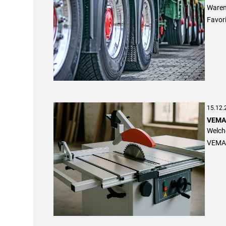
Waren
Favori
15.12.
VEMA-
Welch
VEMA 