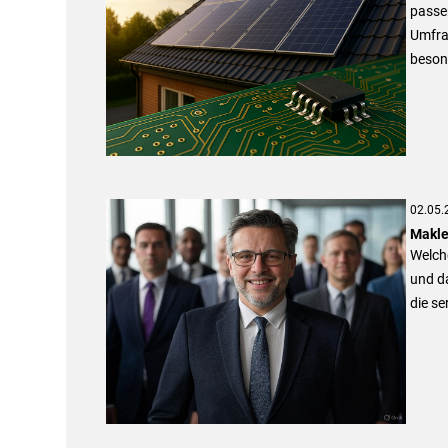
passe
Umfrag
beson
02.05.
Makle
Welch
und d
die se