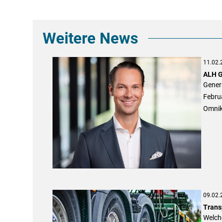
Weitere News
11.02.
ALH G
Genera
Februa
Omnika
09.02.
Trans
Welche