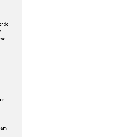
fende
P
rne
er
nsam