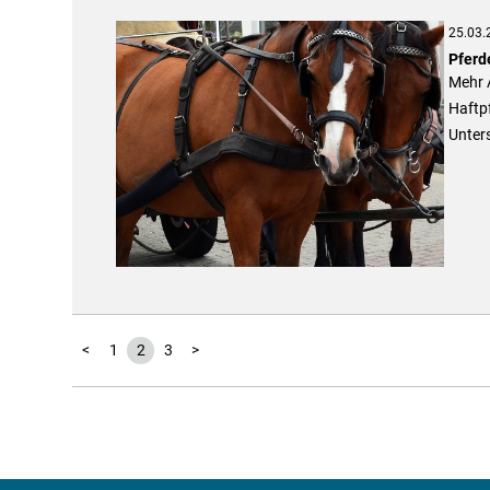
25.03.
Pferd
Mehr 
Haftpf
Unters
<
1
2
3
>