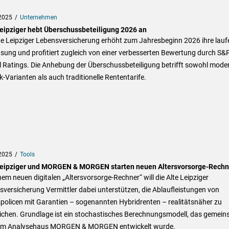
2025
Unternehmen
Leipziger hebt Überschussbeteiligung 2026 an
te Leipziger Lebensversicherung erhöht zum Jahresbeginn 2026 ihre lau
sung und profitiert zugleich von einer verbesserten Bewertung durch S&
l Ratings. Die Anhebung der Überschussbeteiligung betrifft sowohl mode
k-Varianten als auch traditionelle Rententarife.
2025
Tools
Leipziger und MORGEN & MORGEN starten neuen Altersvorsorge-Rechn
nem neuen digitalen „Altersvorsorge-Rechner“ will die Alte Leipziger
versicherung Vermittler dabei unterstützen, die Ablaufleistungen von
policen mit Garantien – sogenannten Hybridrenten – realitätsnäher zu
eichen. Grundlage ist ein stochastisches Berechnungsmodell, das gemei
em Analysehaus MORGEN & MORGEN entwickelt wurde.