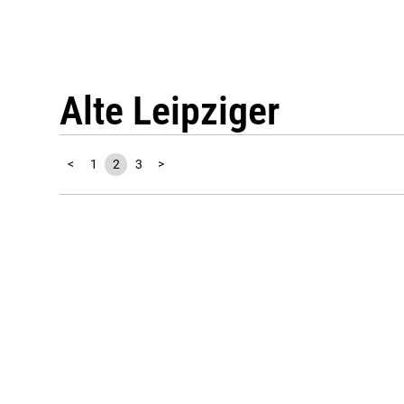
Alte Leipziger
<
1
2
3
>