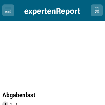
Abgabenlast
1
2
>