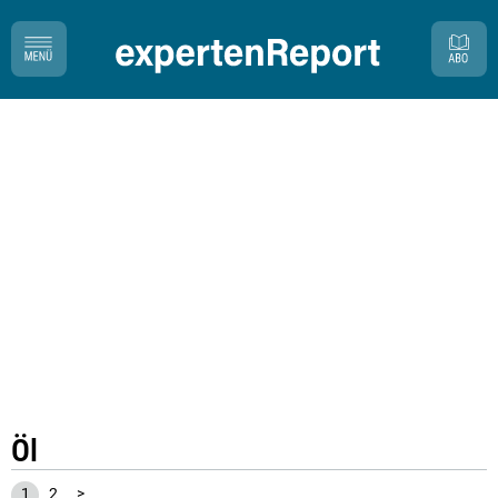
Öl
1
2
>