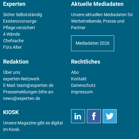
Experten
Aktuelle Mediadaten
Sicher Selbstständig
Unsere aktuellen Mediadaten für
Existenz­vorsorge
Werbetreibende, Presse und
Pflege versichert
Partner
4 Wände
Chefsache
Mediadaten 2026
Fürs Alter
Redaktion
Rechtliches
Über uns
Abo
experten-Netzwerk
Kontakt
E-Mail:
team@experten.de
Datenschutz
Pressemeldungen bitte an:
Impressum
news@experten.de
KIOSK
Unsere Magazine gibt es digital
im
Kiosk
.