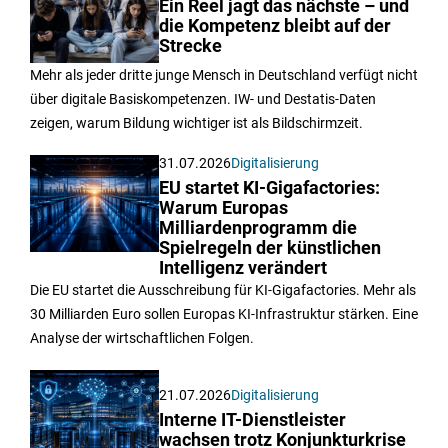
Ein Reel jagt das nächste – und
die Kompetenz bleibt auf der
Strecke
Mehr als jeder dritte junge Mensch in Deutschland verfügt nicht
über digitale Basiskompetenzen. IW- und Destatis-Daten
zeigen, warum Bildung wichtiger ist als Bildschirmzeit.
31.07.2026
Digitalisierung
EU startet KI-Gigafactories:
Warum Europas
Milliardenprogramm die
Spielregeln der künstlichen
Intelligenz verändert
Die EU startet die Ausschreibung für KI-Gigafactories. Mehr als
30 Milliarden Euro sollen Europas KI-Infrastruktur stärken. Eine
Analyse der wirtschaftlichen Folgen.
21.07.2026
Digitalisierung
Interne IT-Dienstleister
wachsen trotz Konjunkturkrise