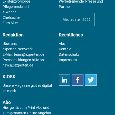
Existenz­vorsorge
Werbetreibende, Presse und
Pflege versichert
Partner
4 Wände
Chefsache
Mediadaten 2026
Fürs Alter
Redaktion
Rechtliches
Über uns
Abo
experten-Netzwerk
Kontakt
E-Mail:
team@experten.de
Datenschutz
Pressemeldungen bitte an:
Impressum
news@experten.de
KIOSK
Unsere Magazine gibt es digital
im
Kiosk
.
Abo
Hier geht's zum Print Abo und
zum gesamten Online Angebot