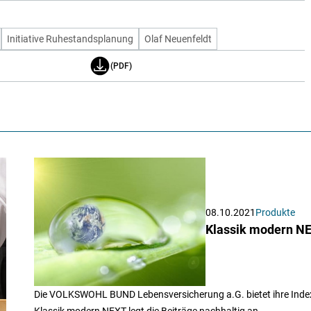
Initiative Ruhestandsplanung
Olaf Neuenfeldt
(PDF)
08.10.2021
Produkte
Klassik modern NEX
Die VOLKSWOHL BUND Lebensversicherung a.G. bietet ihre Indexr
Klassik modern NEXT legt die Beiträge nachhaltig an.