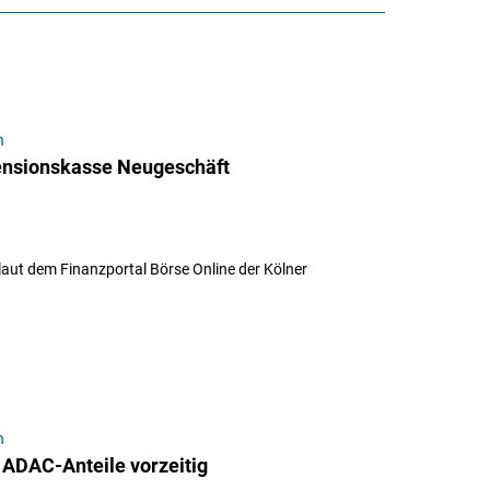
n
ensionskasse Neugeschäft
laut dem Finanzportal Börse Online der Kölner
n
 ADAC-Anteile vorzeitig