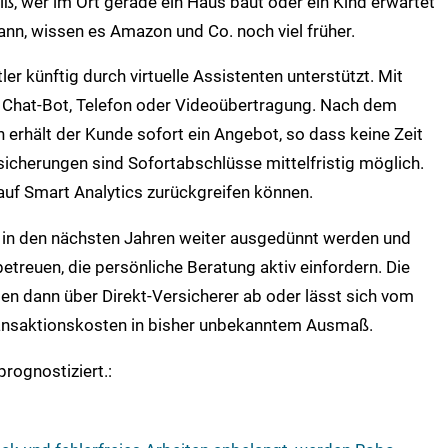
ß, wer im Ort gerade ein Haus baut oder ein Kind erwartet
nn, wissen es Amazon und Co. noch viel früher.
er künftig durch virtuelle Assistenten unterstützt. Mit
 Chat-Bot, Telefon oder Videoübertragung. Nach dem
 erhält der Kunde sofort ein Angebot, so dass keine Zeit
icherungen sind Sofortabschlüsse mittelfristig möglich.
auf Smart Analytics zurückgreifen können.
eb in den nächsten Jahren weiter ausgedünnt werden und
etreuen, die persönliche Beratung aktiv einfordern. Die
en dann über Direkt-Versicherer ab oder lässt sich vom
ransaktionskosten in bisher unbekanntem Ausmaß.
prognostiziert.: