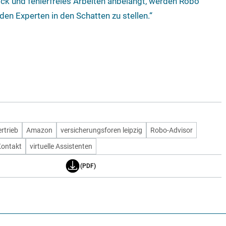
ck und fehlerfreies Arbeiten anbelangt, werden Robo
eden Experten in den Schatten zu stellen.“
rtrieb
Amazon
versicherungsforen leipzig
Robo-Advisor
Kontakt
virtuelle Assistenten
(PDF)