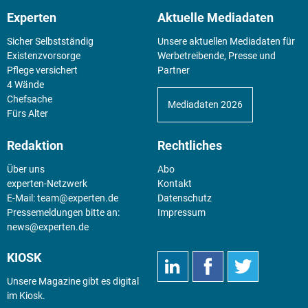
Experten
Aktuelle Mediadaten
Sicher Selbstständig
Unsere aktuellen Mediadaten für
Existenz­vorsorge
Werbetreibende, Presse und
Pflege versichert
Partner
4 Wände
Chefsache
Mediadaten 2026
Fürs Alter
Redaktion
Rechtliches
Über uns
Abo
experten-Netzwerk
Kontakt
E-Mail:
team@experten.de
Datenschutz
Pressemeldungen bitte an:
Impressum
news@experten.de
KIOSK
Unsere Magazine gibt es digital
im
Kiosk
.