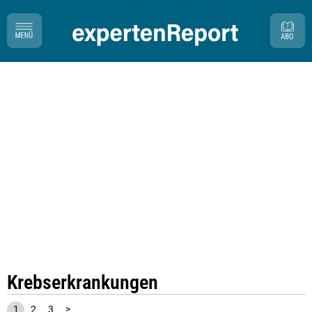
Krebserkrankungen
1
2
3
>