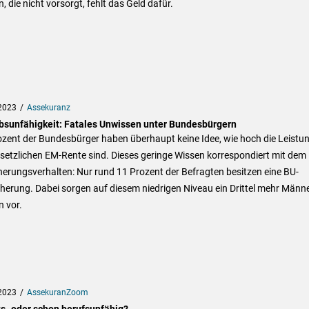
n, die nicht vorsorgt, fehlt das Geld dafür.
2023
Assekuranz
bsunfähigkeit: Fatales Unwissen unter Bundesbürgern
ozent der Bundesbürger haben überhaupt keine Idee, wie hoch die Leistu
setzlichen EM-Rente sind. Dieses geringe Wissen korrespondiert mit dem
erungsverhalten: Nur rund 11 Prozent der Befragten besitzen eine BU-
herung. Dabei sorgen auf diesem niedrigen Niveau ein Drittel mehr Männe
 vor.
2023
AssekuranZoom
ts- oder schon berufsunfähig?