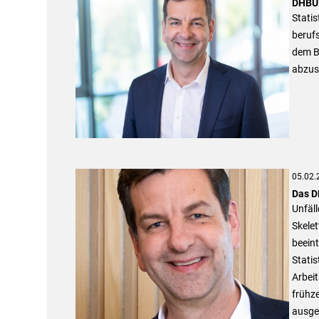
DHBU:
Statis
beruf
dem Be
abzus
05.02.
Das D
Unfäl
Skelet
beeint
Statis
Arbei
frühze
ausge