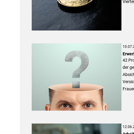
Vierte
10.07.
Erwer
42 Pr
der ge
Absich
Versic
Frauen
12.06.
Arbei