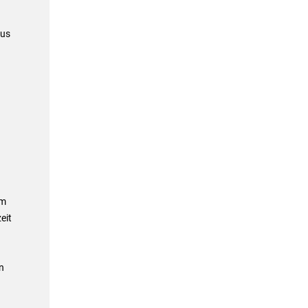
aus
am
eit
n