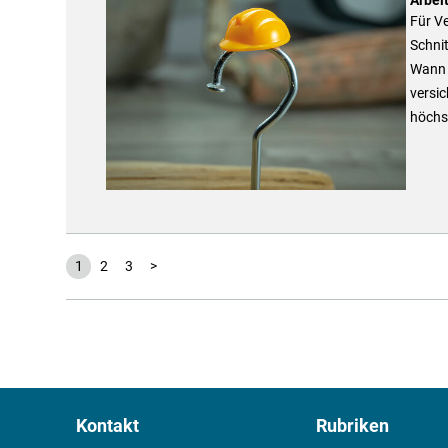
Für V
Schnit
Wann 
versic
höchs
1
2
3
>
Kontakt
Rubriken