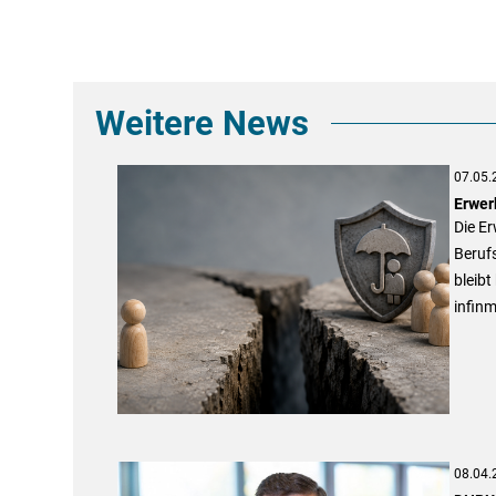
Weitere News
07.05.
Erwer
Die Er
Berufs
bleibt
infin
08.04.