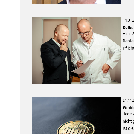
14.01.
Selbst
Viele 
Renten
Pflich
21.11.
Weibl
Jede z
nicht 
ist di