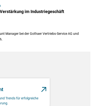
n
erstärkung im Industriegeschäft
ount Manager bei der Gothaer Vertriebs-Service AG und
h.
nt
und Trends für erfolgreiche
rung.