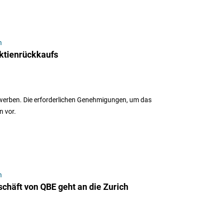
n
Aktienrückkaufs
rwerben. Die erforderlichen Genehmigungen, um das
 vor.
n
chäft von QBE geht an die Zurich