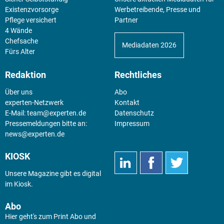
Existenz­vorsorge
Werbetreibende, Presse und
Pflege versichert
Partner
4 Wände
Chefsache
Mediadaten 2026
Fürs Alter
Redaktion
Rechtliches
Über uns
Abo
experten-Netzwerk
Kontakt
E-Mail:
team@experten.de
Datenschutz
Pressemeldungen bitte an:
Impressum
news@experten.de
KIOSK
Unsere Magazine gibt es digital
im
Kiosk
.
Abo
Hier geht's zum Print Abo und