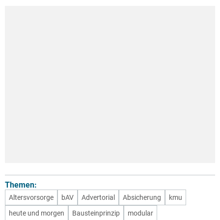
Themen:
Altersvorsorge
bAV
Advertorial
Absicherung
kmu
heute und morgen
Bausteinprinzip
modular