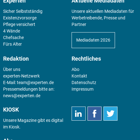
Experten
Aktuelle Mediadaten
Sicher Selbstständig
Unsere aktuellen Mediadaten für
Existenz­vorsorge
Werbetreibende, Presse und
Pflege versichert
Partner
4 Wände
Chefsache
Mediadaten 2026
Fürs Alter
Redaktion
Rechtliches
Über uns
Abo
experten-Netzwerk
Kontakt
E-Mail:
team@experten.de
Datenschutz
Pressemeldungen bitte an:
Impressum
news@experten.de
KIOSK
Unsere Magazine gibt es digital
im
Kiosk
.