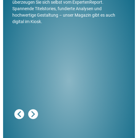
überzeugen Sie sich selbst vom ExpertenReport.
Spannende Titelstories, fundierte Analysen und
hochwertige Gestaltung – unser Magazin gibt es auch
digital im Kiosk.
Ausg
"De
Her