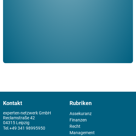
ble
Klau
Schm
der 
Kontakt
Rubriken
experten-netzwerk GmbH
Assekuranz
Reclamstraße 42
Finanzen
04315 Leipzig
Recht
+49 341 98995950
Management