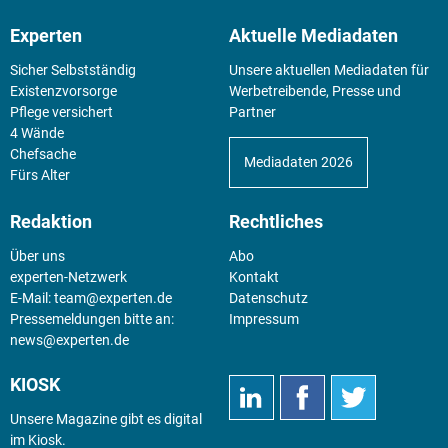
Experten
Aktuelle Mediadaten
Sicher Selbstständig
Unsere aktuellen Mediadaten für
Existenz­vorsorge
Werbetreibende, Presse und
Pflege versichert
Partner
4 Wände
Chefsache
Mediadaten 2026
Fürs Alter
Redaktion
Rechtliches
Über uns
Abo
experten-Netzwerk
Kontakt
E-Mail:
team@experten.de
Datenschutz
Pressemeldungen bitte an:
Impressum
news@experten.de
KIOSK
Unsere Magazine gibt es digital
im
Kiosk
.