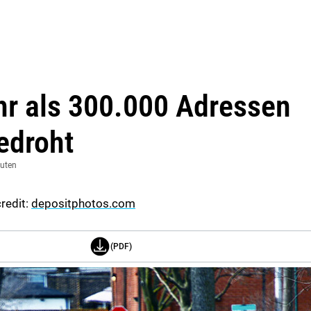
r als 300.000 Adressen
edroht
nuten
redit:
depositphotos.com
(PDF)