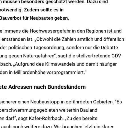
müssen besonders geschützt werden. Dazu sind
twendig. Zudem sollte es in
auverbot für Neubauten geben.
ie immens die Hochwassergefahr in den Regionen ist und
entstanden ist. „Obwohl die Zahlen amtlich und öffentlich
f der politischen Tagesordnung, sondern nur die Debatte
rung gegen Naturgefahren“, sagt die stellvertretende GDV-
rbach. „Aufgrund des Klimawandels und damit häufiger
den in Milliardenhöhe vorprogrammiert.“
ete Adressen nach Bundesländern
sicherer einen Neubaustopp in gefährdeten Gebieten. “Es
n Überschwemmungsgebieten weiterhin Bauland
 darf”, sagt Käfer-Rohrbach. „Zu den bereits
ch noch weitere dazu. Wir brauchen jetzt ein klares