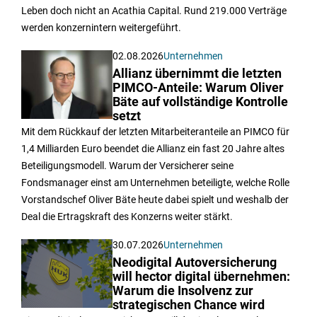
Leben doch nicht an Acathia Capital. Rund 219.000 Verträge
werden konzernintern weitergeführt.
02.08.2026
Unternehmen
Allianz übernimmt die letzten
PIMCO-Anteile: Warum Oliver
Bäte auf vollständige Kontrolle
setzt
Mit dem Rückkauf der letzten Mitarbeiteranteile an PIMCO für
1,4 Milliarden Euro beendet die Allianz ein fast 20 Jahre altes
Beteiligungsmodell. Warum der Versicherer seine
Fondsmanager einst am Unternehmen beteiligte, welche Rolle
Vorstandschef Oliver Bäte heute dabei spielt und weshalb der
Deal die Ertragskraft des Konzerns weiter stärkt.
30.07.2026
Unternehmen
Neodigital Autoversicherung
will hector digital übernehmen:
Warum die Insolvenz zur
strategischen Chance wird