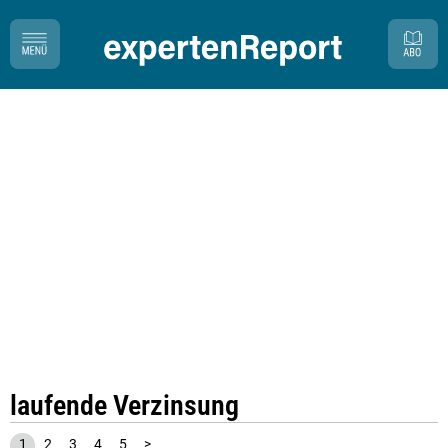
laufende Verzinsung
1
2
3
4
5
>