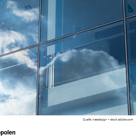
weedezign – stock.adobe.com
opolen