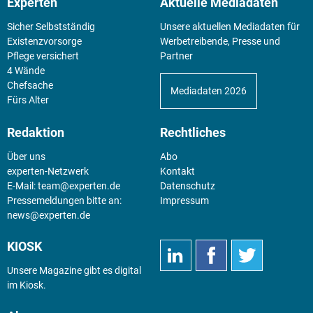
Experten
Aktuelle Mediadaten
Sicher Selbstständig
Unsere aktuellen Mediadaten für
Existenz­vorsorge
Werbetreibende, Presse und
Pflege versichert
Partner
4 Wände
Chefsache
Mediadaten 2026
Fürs Alter
Redaktion
Rechtliches
Über uns
Abo
experten-Netzwerk
Kontakt
E-Mail:
team@experten.de
Datenschutz
Pressemeldungen bitte an:
Impressum
news@experten.de
KIOSK
Unsere Magazine gibt es digital
im
Kiosk
.