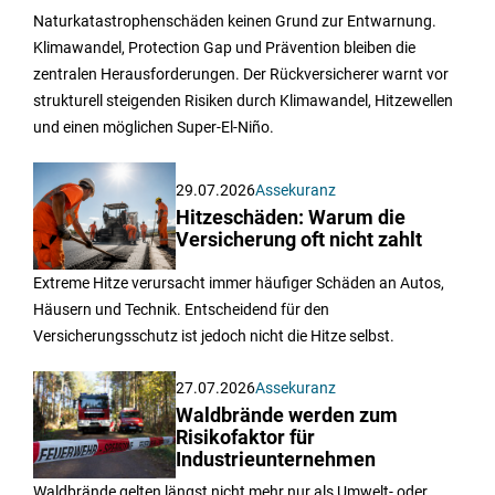
Naturkatastrophenschäden keinen Grund zur Entwarnung.
Klimawandel, Protection Gap und Prävention bleiben die
zentralen Herausforderungen. Der Rückversicherer warnt vor
strukturell steigenden Risiken durch Klimawandel, Hitzewellen
und einen möglichen Super-El-Niño.
29.07.2026
Assekuranz
Hitzeschäden: Warum die
Versicherung oft nicht zahlt
Extreme Hitze verursacht immer häufiger Schäden an Autos,
Häusern und Technik. Entscheidend für den
Versicherungsschutz ist jedoch nicht die Hitze selbst.
27.07.2026
Assekuranz
Waldbrände werden zum
Risikofaktor für
Industrieunternehmen
Waldbrände gelten längst nicht mehr nur als Umwelt- oder