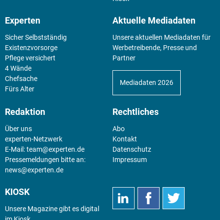
Experten
Aktuelle Mediadaten
Sicher Selbstständig
Unsere aktuellen Mediadaten für
Existenz­vorsorge
Werbetreibende, Presse und
Pflege versichert
Partner
4 Wände
Chefsache
Mediadaten 2026
Fürs Alter
Redaktion
Rechtliches
Über uns
Abo
experten-Netzwerk
Kontakt
E-Mail:
team@experten.de
Datenschutz
Pressemeldungen bitte an:
Impressum
news@experten.de
KIOSK
Unsere Magazine gibt es digital
im
Kiosk
.