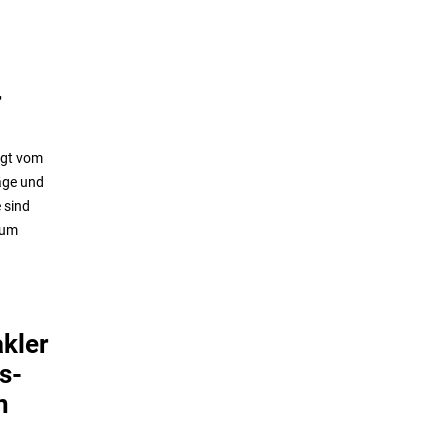
r
ngt vom
äge und
 sind
 um
kler
s-
n