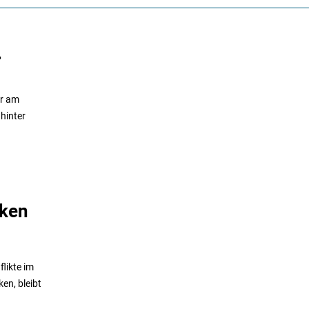
r
hr am
hinter
iken
flikte im
en, bleibt