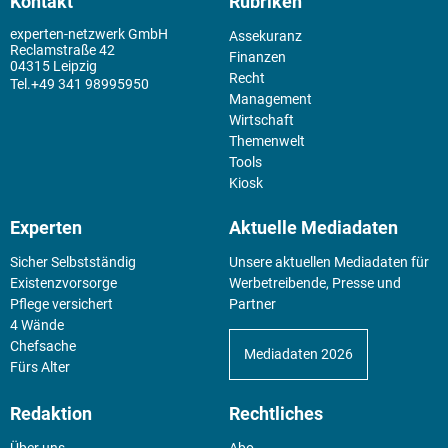
Kontakt
Rubriken
experten-netzwerk GmbH
Assekuranz
Reclamstraße 42
Finanzen
04315 Leipzig
Recht
+49 341 98995950
Management
Wirtschaft
Themenwelt
Tools
Kiosk
Experten
Aktuelle Mediadaten
Sicher Selbstständig
Unsere aktuellen Mediadaten für
Existenz­vorsorge
Werbetreibende, Presse und
Pflege versichert
Partner
4 Wände
Chefsache
Mediadaten 2026
Fürs Alter
Redaktion
Rechtliches